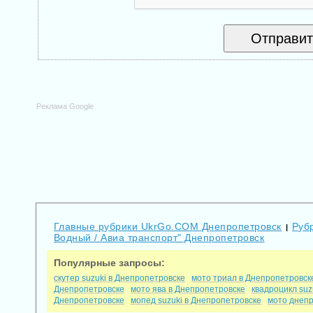
Реклама Google
Главные рубрики UkrGo.COM Днепропетровск
Рубр
|
Водный / Авиа транспорт" Днепропетровск
Популярные запросы:
скутер suzuki в Днепропетровске
мото триал в Днепропетровск
Днепропетровске
мото ява в Днепропетровске
квадроцикл suz
Днепропетровске
мопед suzuki в Днепропетровске
мото днепр