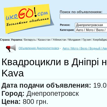
Поиск по объявлениям:
Регион:
Категория:
Страна:
Украина
/
Беларусь
/
Казахстан
/
Узбекистан
/
Молдавия
/
Грузия
/
Азербайдж
Объявления Днепропетровск
-
Авто / Мото / Вело / Водный / А
Квадроцикли в Дніпрі 
Kava
Дата подачи объявления:
19.0
Город:
Днепропетровск
Цена:
800 грн.