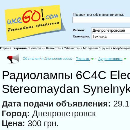
Поиск по объявлениям:
Регион:
Категория:
Страна:
Украина
/
Беларусь
/
Казахстан
/
Узбекистан
/
Молдавия
/
Грузия
/
Азербайдж
Объявления Днепропетровск
-
Техника
-
Аудиотехника
Радиолампы 6С4С Elec
Stereomaydan Synelny
Дата подачи объявления:
29.1
Город:
Днепропетровск
Цена:
300 грн.