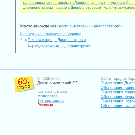
радиоприемники ламповые в Днепропетровске
акустика в Дне
Днепропетровске
радио в Днепропетровске
колонки аккусиче
Местонахождение:
Доски объявлений - Днепропетровск
Бесплатные объявления в Украине
Техника в городе Днепропетровск
Аудиотехника - Днепропетровск
© 2006-2026
GO! в городах Укр
Доски объявлений GO!
Объявления Днеп
Объявления Криво
Контакт с нами:
Объявления Марг
Модератор
Объявления Нико
Техподдержка
Объявления Ново
Реклама
Объявления Павл