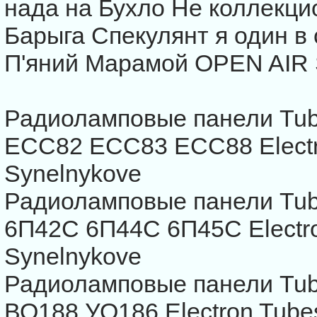
нада на Бухло Не коллекци
Барыга Спекулянт я один в 
П'яний Марамой OPEN AI
Радиоламповые панели Tub
ECC82 ECC83 ECC88 Electr
Synelnykove
Радиоламповые панели Tub
6П42С 6П44С 6П45С Electr
Synelnykove
Радиоламповые панели Tub
ВО188 УО186 Electron Tube