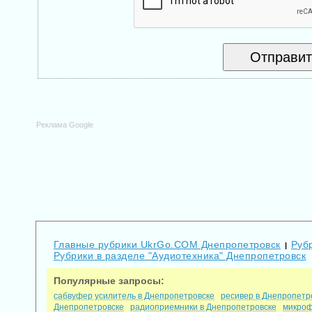
Реклама Google
Главные рубрики UkrGo.COM Днепропетровск
Руб
|
Рубрики в разделе "Аудиотехника" Днепропетровск
Популярные запросы:
сабвуфер усилитель в Днепропетровске
ресивер в Днепропетр
Днепропетровске
радиоприемники в Днепропетровске
микроф