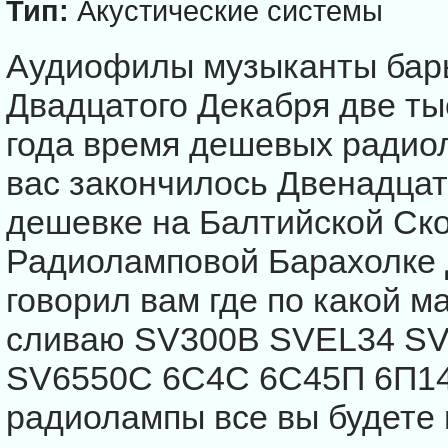
Тип:
Акустические системы
Аудиофилы музыканты бар
Двадцатого Декабря две ты
года время дешевых радиол
вас закончилось Двенадцать
дешевке на Балтийской Ск
Радиоламповой Барахолке 
говорил вам где по какой 
сливаю SV300B SVEL34 S
SV6550C 6С4С 6С45П 6П14
радиолампы все вы будете 