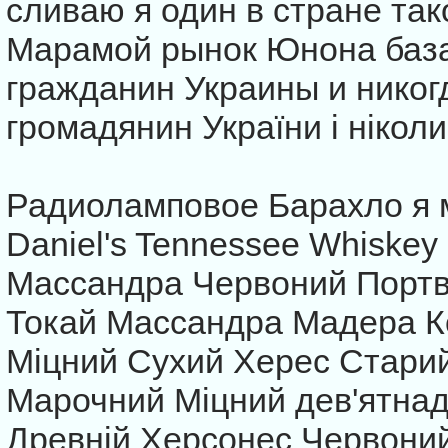
сливаю я один в стране так
Марамой рынок Юнона база
гражданин Украины и никог
громадянин України і ніколи
Радиоламповое Барахло я 
Daniel's Tennessee Whiskey
Массандра Червоний Портв
Токай Массандра Мадера К
Міцний Сухий Херес Стари
Марочний Міцний дев'ятнадц
Древній Херсонес Червоний