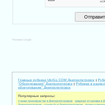
Реклама Google
Главные рубрики UkrGo.COM Днепропетровск
Руб
|
"Оборудование" Днепропетровск
Рубрики в разде
|
оборудование" Днепропетровск
Популярные запросы:
станки производство в Днепропетровске
ударная установка в 
Днепропетровске
станки бу в Днепропетровске
промышленное