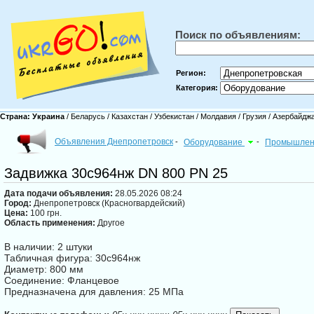
Поиск по объявлениям:
Регион:
Категория:
Страна:
Украина
/
Беларусь
/
Казахстан
/
Узбекистан
/
Молдавия
/
Грузия
/
Азербайдж
Объявления Днепропетровск
-
Оборудование
-
Промышлен
Задвижка 30с964нж DN 800 PN 25
Дата подачи объявления:
28.05.2026 08:24
Город:
Днепропетровск (Красногвардейский)
Цена:
100 грн.
Область применения:
Другое
В наличии: 2 штуки
Табличная фигура: 30с964нж
Диаметр: 800 мм
Соединение: Фланцевое
Предназначена для давления: 25 МПа