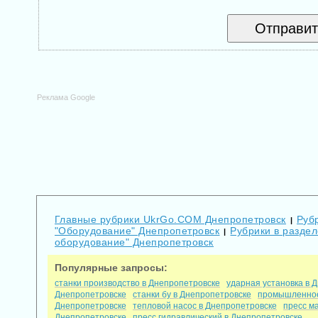
Реклама Google
Главные рубрики UkrGo.COM Днепропетровск
Руб
|
"Оборудование" Днепропетровск
Рубрики в разде
|
оборудование" Днепропетровск
Популярные запросы:
станки производство в Днепропетровске
ударная установка в 
Днепропетровске
станки бу в Днепропетровске
промышленное
Днепропетровске
тепловой насос в Днепропетровске
пресс м
Днепропетровске
пресс гидравлический в Днепропетровске