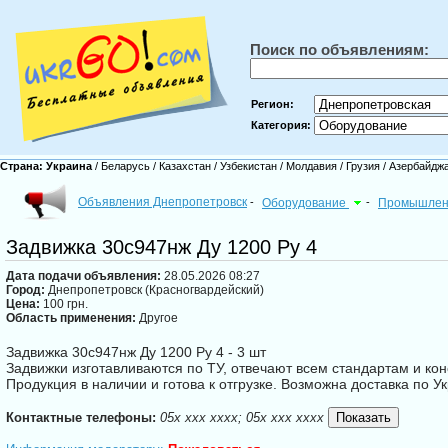
Поиск по объявлениям:
Регион:
Категория:
Страна:
Украина
/
Беларусь
/
Казахстан
/
Узбекистан
/
Молдавия
/
Грузия
/
Азербайдж
Объявления Днепропетровск
-
Оборудование
-
Промышлен
Задвижка 30с947нж Ду 1200 Ру 4
Дата подачи объявления:
28.05.2026 08:27
Город:
Днепропетровск (Красногвардейский)
Цена:
100 грн.
Область применения:
Другое
Задвижка 30с947нж Ду 1200 Ру 4 - 3 шт
Задвижки изготавливаются по ТУ, отвечают всем стандартам и кон
Продукция в наличии и готова к отгрузке. Возможна доставка по
Контактные телефоны:
05x xxx xxxx; 05x xxx xxxx