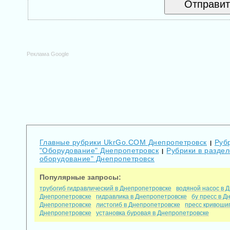
Реклама Google
Главные рубрики UkrGo.COM Днепропетровск
Руб
|
"Оборудование" Днепропетровск
Рубрики в разде
|
оборудование" Днепропетровск
Популярные запросы:
трубогиб гидравлический в Днепропетровске
водяной насос в 
Днепропетровске
гидравлика в Днепропетровске
бу пресс в Д
Днепропетровске
листогиб в Днепропетровске
пресс кривоши
Днепропетровске
установка буровая в Днепропетровске