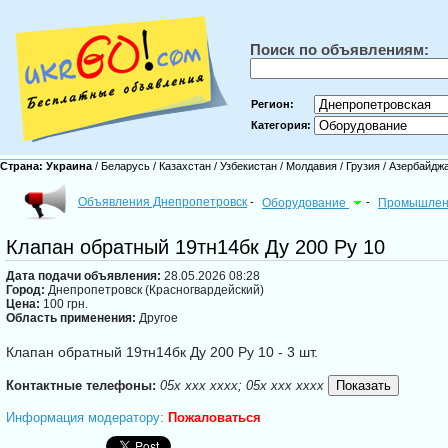
Поиск по объявлениям:
Регион:
Категория:
Страна:
Украина
/
Беларусь
/
Казахстан
/
Узбекистан
/
Молдавия
/
Грузия
/
Азербайдж
Объявления Днепропетровск
-
Оборудование
-
Промышлен
Клапан обратный 19тн14бк Ду 200 Ру 10
Дата подачи объявления:
28.05.2026 08:28
Город:
Днепропетровск (Красногвардейский)
Цена:
100 грн.
Область применения:
Другое
Клапан обратный 19тн14бк Ду 200 Ру 10 - 3 шт.
Контактные телефоны:
05x xxx xxxx; 05x xxx xxxx
Информация модератору:
Пожаловаться