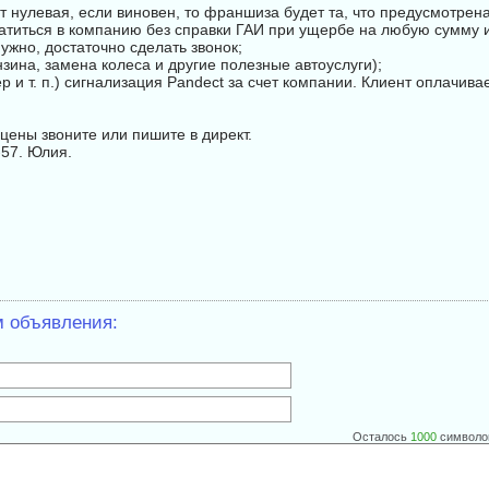
ет нулевая, если виновен, то франшиза будет та, что предусмотрен
ратиться в компанию без справки ГАИ при ущербе на любую сумму и
ужно, достаточно сделать звонок;
нзина, замена колеса и другие полезные автоуслуги);
и т. п.) сигнализация Pandect за счет компании. Клиент оплачивае
цены звоните или пишите в директ.
-57. Юлия.
м объявления:
Осталось
1000
символо