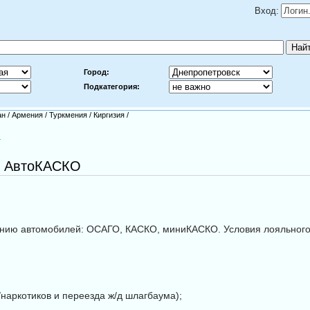
Вход:
Город:
Подкатегория:
ан
/
Армения
/
Туркмения
/
Киргизия
/
е АвтоКАСКО
ванию автомобилей: ОСАГО, КАСКО, миниКАСКО. Условия лояльно
нapкoтикoв и переезда ж/д шлагбаума);