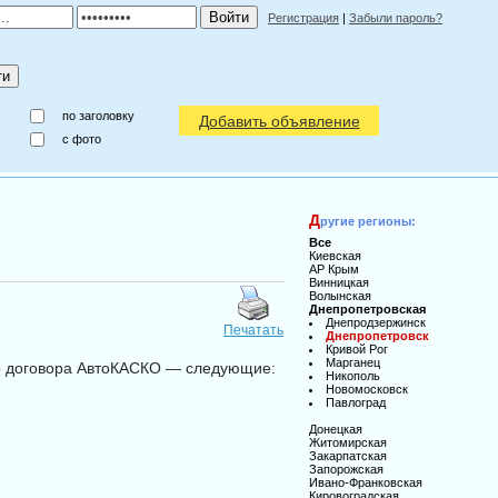
Регистрация
|
Забыли пароль?
по заголовку
Добавить объявление
c фото
Д
ругие регионы:
Все
Киевская
АР Крым
Винницкая
Волынская
Днепропетровская
Днепродзержинск
Печатать
Днепропетровск
Кривой Рог
Марганец
го договора АвтоКАСКО — следующие:
Никополь
Новомосковск
Павлоград
Донецкая
Житомирская
Закарпатская
Запорожская
Ивано-Франковская
Кировоградская