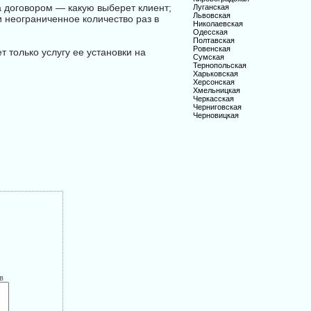
а договором — какую выберет клиент;
Луганская
Львовская
 неограниченное количество раз в
Николаевская
Одесская
Полтавская
Ровенская
т только услугу ее установки на
Сумская
Тернопольская
Харьковская
Херсонская
Хмельницкая
Черкасская
Черниговская
Черновицкая
в