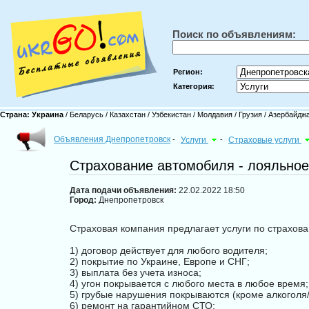
Поиск по объявлениям:
Регион:
Категория:
Страна:
Украина
/
Беларусь
/
Казахстан
/
Узбекистан
/
Молдавия
/
Грузия
/
Азербайдж
Объявления Днепропетровск
-
Услуги
-
Страховые услуги
Страхование автомобиля - лояльно
Дата подачи объявления:
22.02.2022 18:50
Город:
Днепропетровск
Страховая компания предлагает услуги по страхо
1) договор действует для любого водителя;
2) покрытие по Украине, Европе и СНГ;
3) выплата без учета износа;
4) угон покрывается с любого места в любое время;
5) грубые нарушения покрываются (кроме aлкoгoля/
6) ремонт на гарантийном СТО;