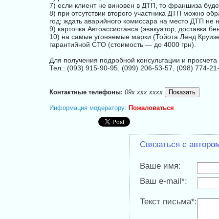
7) если клиент не виновен в ДТП, то франшиза буд
8) при отсутствии второго участника ДТП можно об
год; ждать аварийного комиссара на место ДТП не н
9) карточка Автоассистанса (эвакуатор, доставка бе
10) на самые угоняемые марки (Тойота Ленд Круизер 
гарантийной СТО (стоимость — до 4000 грн).
Для получения подробной консультации и просчета 
Тел.: (093) 915-90-95, (099) 206-53-57, (098) 774-21
Контактные телефоны:
09x xxx xxxx
Информация модератору:
Пожаловаться
Связаться с авторо
Ваше имя:
Ваш e-mail*:
Текст письма*: