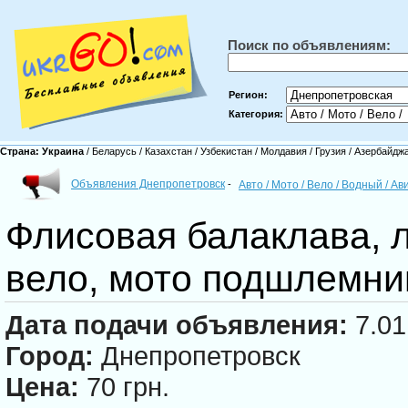
Поиск по объявлениям:
Регион:
Категория:
Страна:
Украина
/
Беларусь
/
Казахстан
/
Узбекистан
/
Молдавия
/
Грузия
/
Азербайдж
Объявления Днепропетровск
-
Авто / Мото / Вело / Водный / А
Флисовая балаклава, 
вело, мото подшлемни
Дата подачи объявления:
7.01
Город:
Днепропетровск
Цена:
70 грн.