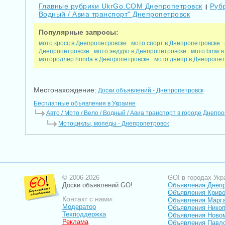
Главные рубрики UkrGo.COM Днепропетровск
Рубр
|
Водный / Авиа транспорт" Днепропетровск
Популярные запросы:
мото кросс в Днепропетровске
мото спорт в Днепропетровске
Днепропетровске
мото эндуро в Днепропетровске
мото bmw в
мотороллер honda в Днепропетровске
мото днепр в Днепропет
Местонахождение:
Доски объявлений - Днепропетровск
Бесплатные объявления в Украине
Авто / Мото / Вело / Водный / Авиа транспорт в городе Днепр
Мотоциклы, мопеды - Днепропетровск
© 2006-2026
GO! в городах Укр
Доски объявлений GO!
Объявления Днеп
Объявления Криво
Контакт с нами:
Объявления Марг
Модератор
Объявления Нико
Техподдержка
Объявления Ново
Реклама
Объявления Павл