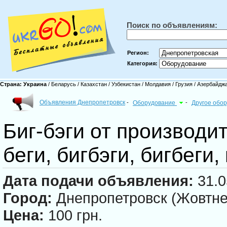
Поиск по объявлениям:
Регион:
Категория:
Страна:
Украина
/
Беларусь
/
Казахстан
/
Узбекистан
/
Молдавия
/
Грузия
/
Азербайдж
Объявления Днепропетровск
-
Оборудование
-
Другое обо
Биг-бэги от производи
беги, бигбэги, бигбеги
Дата подачи объявления:
31.0
Город:
Днепропетровск (Жовтн
Цена:
100 грн.