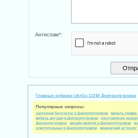
Антиспам*:
Главные рубрики UkrGo.COM Днепропетровск
Популярные запросы:
сантехник бесплатно в Днепропетровске
мебель обивка
мебель детская в Днепропетровске
изготовление недор
Днепропетровске
дизайн мебели в Днепропетровске
из
осветительных в Днепропетровске
ведический астролог