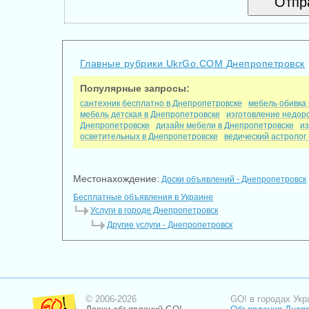
Главные рубрики UkrGo.COM Днепропетровск
Популярные запросы:
сантехник бесплатно в Днепропетровске
мебель обивка
мебель детская в Днепропетровске
изготовление недор
Днепропетровске
дизайн мебели в Днепропетровске
из
осветительных в Днепропетровске
ведический астролог
Местонахождение:
Доски объявлений - Днепропетровск
Бесплатные объявления в Украине
Услуги в городе Днепропетровск
Другие услуги - Днепропетровск
© 2006-2026
GO! в городах Укр