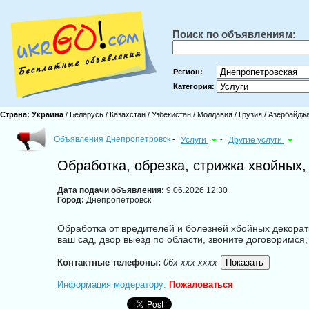
Поиск по объявлениям:
Регион:
Категория:
Страна:
Украина
/
Беларусь
/
Казахстан
/
Узбекистан
/
Молдавия
/
Грузия
/
Азербайдж
Объявления Днепропетровск
-
Услуги
-
Другие услуги
Обработка, обрезка, стрижка хвойных
Дата подачи объявления:
9.06.2026 12:30
Город:
Днепропетровск
Обработка от вредителей и болезней хбойных декорат
ваш сад, двор выезд по области, звоните договоримс
Контактные телефоны:
06x xxx xxxx
Информация модератору:
Пожаловаться