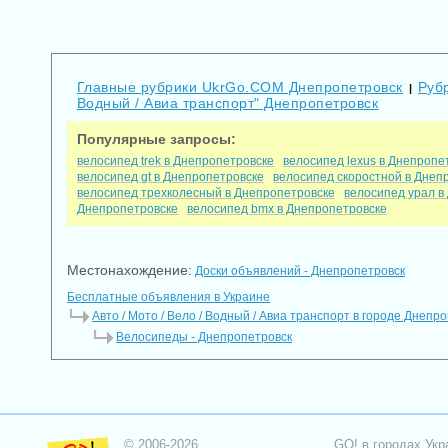
Главные рубрики UkrGo.COM Днепропетровск
Рубр
|
Водный / Авиа транспорт" Днепропетровск
Популярные запросы:
велосипед trek в Днепропетровске
велосипед lexus в Днепропе
велосипед gt в Днепропетровске
велосипед скоростной в Днеп
велосипед трехколесный в Днепропетровске
велосипед урал в
Днепропетровске
велосипед bmx в Днепропетровске
Местонахождение:
Доски объявлений - Днепропетровск
Бесплатные объявления в Украине
Авто / Мото / Вело / Водный / Авиа транспорт в городе Днепр
Велосипеды - Днепропетровск
© 2006-2026
GO! в городах Укр