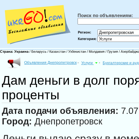
Поиск по объявлениям:
Регион:
Категория:
Страна:
Украина
/
Беларусь
/
Казахстан
/
Узбекистан
/
Молдавия
/
Грузия
/
Азербайдж
Объявления Днепропетровск
-
Услуги
-
Бухгалтерские и ау
Дам деньги в долг по
проценты
Дата подачи объявления:
7.07
Город:
Днепропетровск
Деньги выдаю сразу в мом