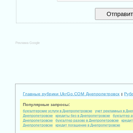
Реклама Google
Главные рубрики UkrGo.COM Днепропетровск
Руб
|
Популярные запросы:
бухгалтерские услуги в Днепропетровске
учет рекламных в Дне
Днепропетровске
кредиты без в Днепропетровске
бухгалтер 
Днепропетровске
бухгалтер разово в Днепропетровске
кредит
Днепропетровске
кредит погашение в Днепропетровске