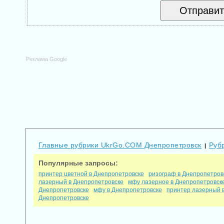
Реклама Google
Главные рубрики UkrGo.COM Днепропетровск
Руб
|
Популярные запросы:
принтер цветной в Днепропетровске
ризограф в Днепропетров
лазерный в Днепропетровске
мфу лазерное в Днепропетровск
Днепропетровске
мфу в Днепропетровске
принтер лазерный 
Днепропетровске