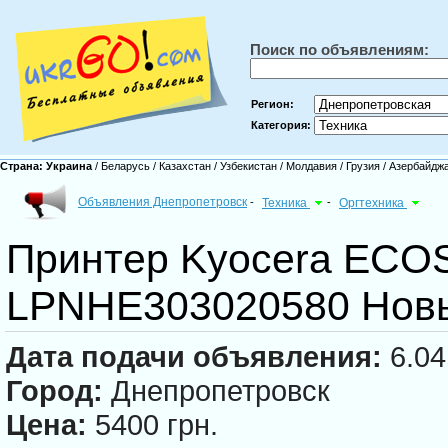
Поиск по объявлениям:
Регион:
Категория:
Страна:
Украина
/
Беларусь
/
Казахстан
/
Узбекистан
/
Молдавия
/
Грузия
/
Азербайдж
Объявления Днепропетровск
-
Техника
-
Оргтехника
Принтер Kyocera ECO
LPNHE303020580 Новы
Дата подачи объявления:
6.04
Город:
Днепропетровск
Цена:
5400 грн.