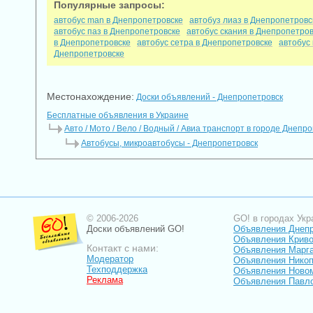
Популярные запросы:
автобус man в Днепропетровске
автобуз лиаз в Днепропетровс
автобус паз в Днепропетровске
автобус скания в Днепропетро
в Днепропетровске
автобус сетра в Днепропетровске
автобус
Днепропетровске
Местонахождение:
Доски объявлений - Днепропетровск
Бесплатные объявления в Украине
Авто / Мото / Вело / Водный / Авиа транспорт в городе Днепр
Автобусы, микроавтобусы - Днепропетровск
© 2006-2026
GO! в городах Укр
Доски объявлений GO!
Объявления Днеп
Объявления Криво
Контакт с нами:
Объявления Марг
Модератор
Объявления Нико
Техподдержка
Объявления Ново
Реклама
Объявления Павл