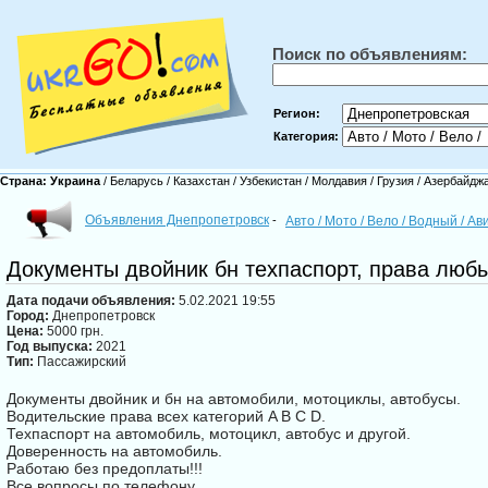
Поиск по объявлениям:
Регион:
Категория:
Страна:
Украина
/
Беларусь
/
Казахстан
/
Узбекистан
/
Молдавия
/
Грузия
/
Азербайдж
Объявления Днепропетровск
-
Авто / Мото / Вело / Водный / А
Документы двойник бн техпаспорт, права любы
Дата подачи объявления:
5.02.2021 19:55
Город:
Днепропетровск
Цена:
5000 грн.
Год выпуска:
2021
Тип:
Пассажирский
Документы двойник и бн на автомобили, мотоциклы, автобусы.
Водительские права всех категорий A B C D.
Техпаспорт на автомобиль, мотоцикл, автобус и другой.
Доверенность на автомобиль.
Работаю без предоплаты!!!
Все вопросы по телефону.