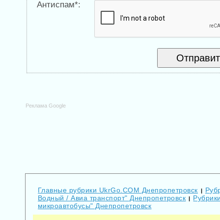
Антиспам*:
Реклама Google
Главные рубрики UkrGo.COM Днепропетровск
Рубр
|
Водный / Авиа транспорт" Днепропетровск
Рубрики
|
микроавтобусы" Днепропетровск