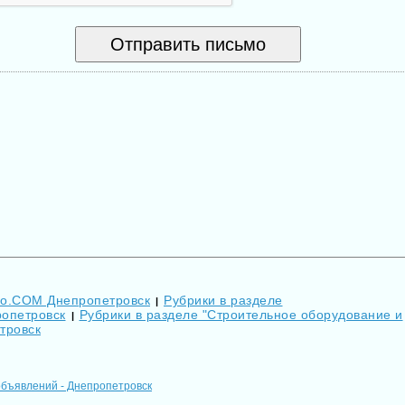
Go.COM Днепропетровск
Рубрики в разделе
|
ропетровск
Рубрики в разделе "Строительное оборудование и
|
тровск
объявлений - Днепропетровск