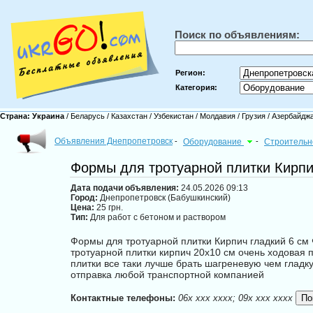
Поиск по объявлениям:
Регион:
Категория:
Страна:
Украина
/
Беларусь
/
Казахстан
/
Узбекистан
/
Молдавия
/
Грузия
/
Азербайдж
Объявления Днепропетровск
-
Оборудование
-
Строительн
Формы для тротуарной плитки Кирпи
Дата подачи объявления:
24.05.2026 09:13
Город:
Днепропетровск (Бабушкинский)
Цена:
25 грн.
Тип:
Для работ с бетоном и раствором
Формы для тротуарной плитки Кирпич гладкий 6 см 
тротуарной плитки кирпич 20х10 см очень ходовая 
плитки все таки лучше брать шагреневую чем гладк
отправка любой транспортной компанией
Контактные телефоны:
06x xxx xxxx; 09x xxx xxxx