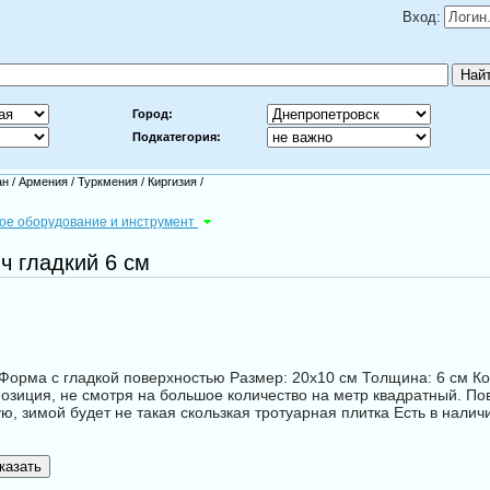
Вход:
Город:
Подкатегория:
ан
/
Армения
/
Туркмения
/
Киргизия
/
ое оборудование и инструмент
ч гладкий 6 см
Форма с гладкой поверхностью Размер: 20х10 см Толщина: 6 см Ко
позиция, не смотря на большое количество на метр квадратный. П
ую, зимой будет не такая скользкая тротуарная плитка Есть в нал