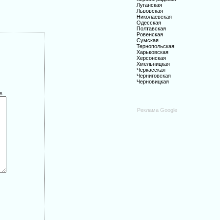
Луганская
Львовская
Николаевская
Одесская
Полтавская
Ровенская
Сумская
Тернопольская
Харьковская
Херсонская
Хмельницкая
Черкасская
Черниговская
Черновицкая
в
Реклама Google