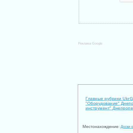
Реклама Google
Главные рубрики Ukr
"Оборудование" Днеп
инструмент" Днепропе
Местонахождение:
Доски 