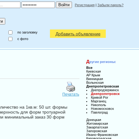
Регистрация
|
Забыли пароль?
по заголовку
Добавить объявление
c фото
Д
ругие регионы:
Все
Киевская
АР Крым
Винницкая
Волынская
Днепропетровская
Днепродзержинск
Днепропетровск
Печатать
Кривой Рог
Марганец
Никополь
личество на 1кв.м: 50 шт. формы
Новомосковск
оверхность для форм тротуарной
Павлоград
ичии минимальный заказ 30 форм
Донецкая
Житомирская
Закарпатская
Запорожская
Ивано-Франковская
Кировоградская