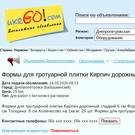
Поиск по объявлениям:
Регион:
Категория:
Страна:
Украина
/
Беларусь
/
Казахстан
/
Узбекистан
/
Молдавия
/
Грузия
/
Азербайдж
Объявления Днепропетровск
-
Оборудование
-
Строительн
Формы для тротуарной плитки Кирпич дорожны
Дата подачи объявления:
24.05.2026 09:13
Город:
Днепропетровск (Бабушкинский)
Цена:
25 грн.
Тип:
Для работ с бетоном и раствором
Формы для тротуарной плитки Кирпич дорожный гладкий 6 см Фор
см Толщина: 6 см Количество на 1кв.м: 25 шт. Формы для тротуа
Контактные телефоны:
06x xxx xxxx; 09x xxx xxxx
Информация модератору:
Пожаловаться