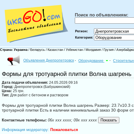
Поиск по объявлениям:
Регион:
Категория:
Страна:
Украина
/
Беларусь
/
Казахстан
/
Узбекистан
/
Молдавия
/
Грузия
/
Азербайдж
Объявления Днепропетровск
-
Оборудование
-
Строительн
Формы для тротуарной плитки Волна шагрень
Дата подачи объявления:
24.05.2026 09:16
Город:
Днепропетровск (Бабушкинский)
Цена:
25 грн.
Тип:
Для работ с бетоном и раствором
Формы для тротуарной плитки Волна шагрень Размер: 23.7x10.3 с
тротуарной плитки Есть в наличии минимальный заказ 30 форм о
Контактные телефоны:
06x xxx xxxx; 09x xxx xxxx
Информация модератору:
Пожаловаться