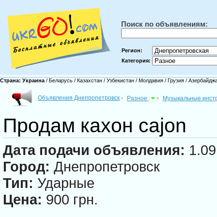
Поиск по объявлениям:
Регион:
Категория:
Страна:
Украина
/
Беларусь
/
Казахстан
/
Узбекистан
/
Молдавия
/
Грузия
/
Азербайдж
Объявления Днепропетровск
-
Разное
-
Музыкальные инст
Продам кахон cajon
Дата подачи объявления:
1.09
Город:
Днепропетровск
Тип:
Ударные
Цена:
900 грн.