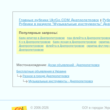
Главные рубрики UkrGo.COM Днепропетровск
Руб
|
Рубрики в разделе "Музыкальные инструменты" Дне
Популярные запросы:
баян юпитер в Днепропетровске
пан флейта в Днепропетровск
б у в Днепропетровске
баян ясная в Днепропетровске
скрипка
Днепропетровске
флейта в Днепропетровске
скрипка футляр
Днепропетровске
Местонахождение:
Доски объявлений - Днепропетровск
Бесплатные объявления в Украине
Разное в городе Днепропетровск
Музыкальные инструменты - Днепропетровск
© 2006-2026
GO! в городах Укр