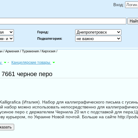
Вход:
Город:
Подкатегория:
ан
/
Армения
/
Туркмения
/
Киргизия
/
ры
-
Канцелярские товары
 7661 черное перо
lligrafica (Италия). Набор для каллиграфического письма с гусин
 набор можно использовать непосредственно для каллиграфическ
:Гусиное перо с держателем Чернила 20 мл с подставкой для пера;
у курьером, по Украине Новой почтой. Больше на сайте http://podv