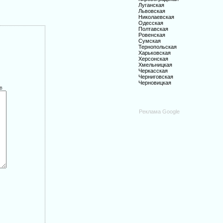
Луганская
Львовская
Николаевская
Одесская
Полтавская
Ровенская
Сумская
Тернопольская
Харьковская
Херсонская
Хмельницкая
Черкасская
Черниговская
Черновицкая
в
Реклама Google