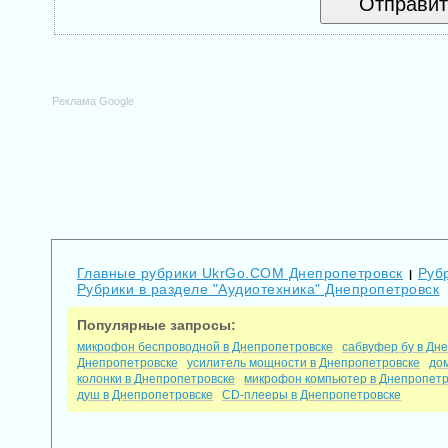
Реклама Google
Главные рубрики UkrGo.COM Днепропетровск
Руб
|
Рубрики в разделе "Аудиотехника" Днепропетровск
Популярные запросы:
микрофон беспроводной в Днепропетровске
сабвуфер бу в Дн
Днепропетровске
усилитель мощности в Днепропетровске
до
колонки в Днепропетровске
микрофон компьютер в Днепропетр
душ в Днепропетровске
CD-плееры в Днепропетровске