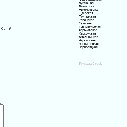
Луганская
Львовская
Николаевская
Одесская
Полтавская
Ровенская
Сумская
Тернопольская
3 лет!
Харьковская
Херсонская
Хмельницкая
Черкасская
Черниговская
Черновицкая
Реклама Google
в