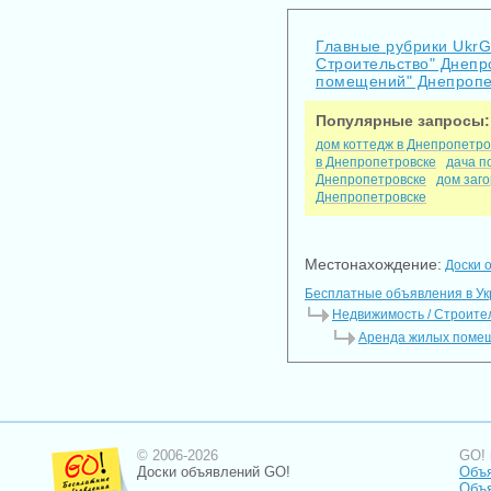
Главные рубрики Ukr
Строительство" Днепр
помещений" Днепропе
Популярные запросы:
дом коттедж в Днепропетро
в Днепропетровске
дача п
Днепропетровске
дом заг
Днепропетровске
Местонахождение:
Доски 
Бесплатные объявления в У
Недвижимость / Строите
Аренда жилых помещ
© 2006-2026
GO! 
Доски объявлений GO!
Объя
Объя