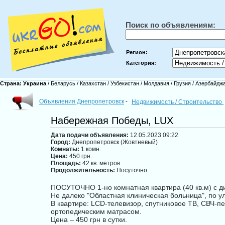
Поиск по объявлениям:
Регион:
Категория:
Страна:
Украина
/
Беларусь
/
Казахстан
/
Узбекистан
/
Молдавия
/
Грузия
/
Азербайдж
Объявления Днепропетровск
-
Недвижимость / Строительство
Набережная Победы, LUX
Дата подачи объявления:
12.05.2023 09:22
Город:
Днепропетровск (Жовтневый)
Комнаты:
1 комн.
Цена:
450 грн.
Площадь:
42 кв. метров
Продолжительность:
Посуточно
ПОСУТОЧНО 1-но комнатная квартира (40 кв.м) с 
Не далеко "Областная клиническая больница", по у
В квартире: LCD-телевизор, спутниковое ТВ, СВЧ-пе
ортопедическим матрасом.
Цена – 450 грн в сутки.