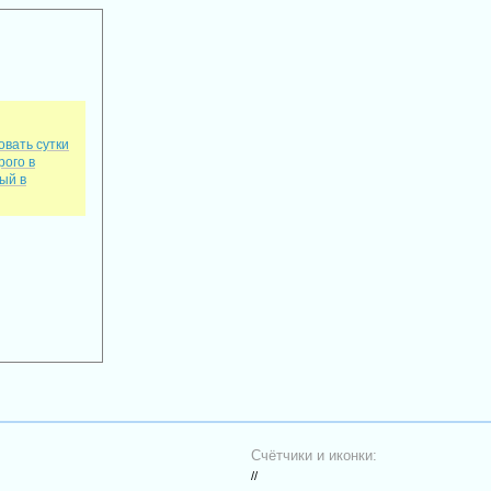
овать сутки
рого в
ый в
Счётчики и иконки:
//