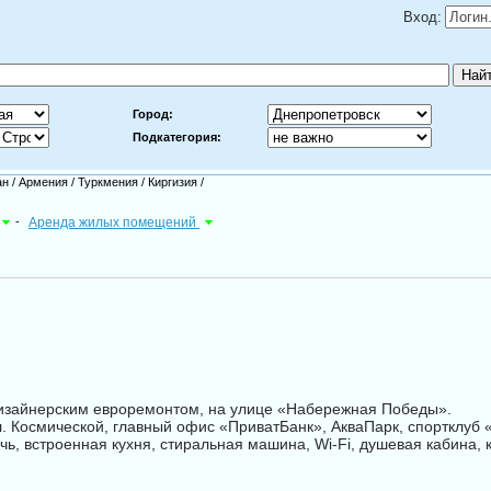
Вход:
Город:
Подкатегория:
ан
/
Армения
/
Туркмения
/
Киргизия
/
-
Аренда жилых помещений
дизайнерским евроремонтом, на улице «Набережная Победы».
л. Космической, главный офис «ПриватБанк», АкваПарк, спортклуб 
чь, встроенная кухня, стиральная машина, Wi-Fi, душевая кабина, 