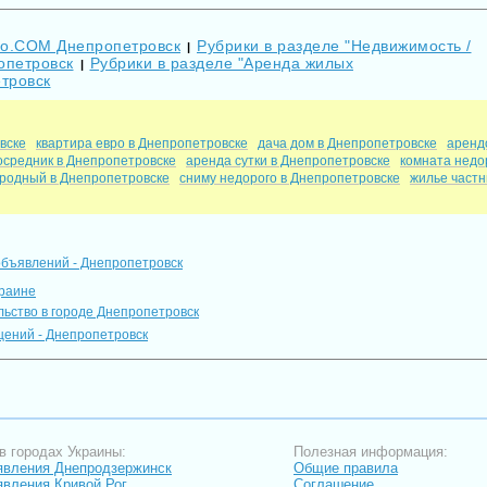
Go.COM Днепропетровск
Рубрики в разделе "Недвижимость /
|
опетровск
Рубрики в разделе "Аренда жилых
|
тровск
вске
квартира евро в Днепропетровске
дача дом в Днепропетровске
аренд
осредник в Днепропетровске
аренда сутки в Днепропетровске
комната недо
ородный в Днепропетровске
сниму недорого в Днепропетровске
жилье частн
объявлений - Днепропетровск
краине
льство в городе Днепропетровск
ений - Днепропетровск
в городах Украины:
Полезная информация:
вления Днепродзержинск
Общие правила
вления Кривой Рог
Соглашение