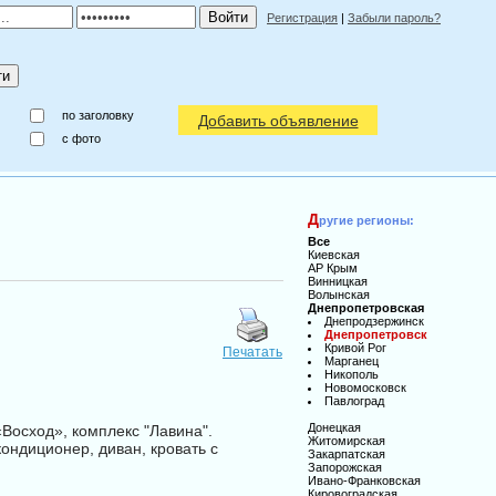
Регистрация
|
Забыли пароль?
по заголовку
Добавить объявление
c фото
Д
ругие регионы:
Все
Киевская
АР Крым
Винницкая
Волынская
Днепропетровская
Днепродзержинск
Днепропетровск
Кривой Рог
Печатать
Марганец
Никополь
Новомосковск
Павлоград
Донецкая
«Восход», комплекс "Лавина".
Житомирская
кондиционер, диван, кровать с
Закарпатская
Запорожская
Ивано-Франковская
Кировоградская